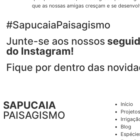
que as nossas amigas cresçam e se desenvo
#SapucaiaPaisagismo
Junte-se aos nossos
seguid
do Instagram!
Fique por dentro das novid
SAPUCAIA
Início
Projeto
PAISAGISMO
Irrigaçã
Blog
Espécie