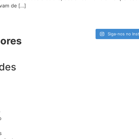
lvam de […]
Siga-nos no Ins
ores
ades
s
o
s