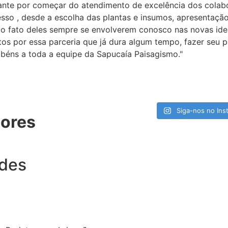
gante por começar do atendimento de excelência dos colab
sso , desde a escolha das plantas e insumos, apresentação
é o fato deles sempre se envolverem conosco nas novas id
os por essa parceria que já dura algum tempo, fazer seu p
abéns a toda a equipe da Sapucaía Paisagismo."
Siga-nos no Ins
ores
ades