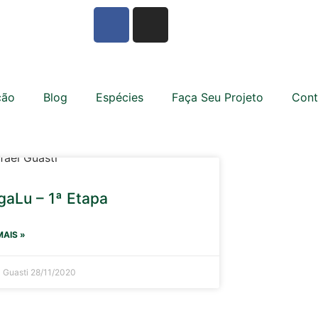
ção
Blog
Espécies
Faça Seu Projeto
Cont
aLu – 1ª Etapa
MAIS »
l Guasti
28/11/2020