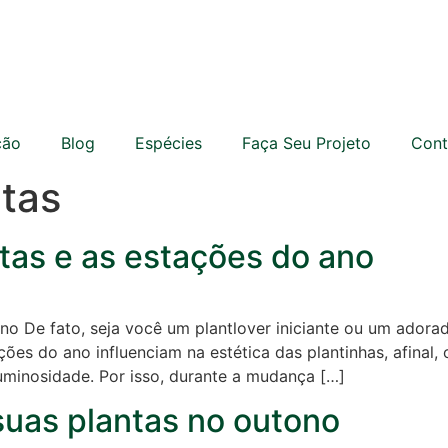
ção
Blog
Espécies
Faça Seu Projeto
Cont
ntas
ntas e as estações do ano
ano De fato, seja você um plantlover iniciante ou um adora
ões do ano influenciam na estética das plantinhas, afinal
minosidade. Por isso, durante a mudança […]
suas plantas no outono