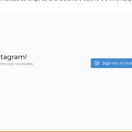
stagram!
Siga-nos no Ins
ntro das novidades