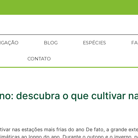
RIGAÇÃO
BLOG
ESPÉCIES
FA
CONTATO
rno: descubra o que cultivar n
tivar nas estações mais frias do ano De fato, a grande ext
 climáticas ao longo do ano. Durante o outono e o inverno,