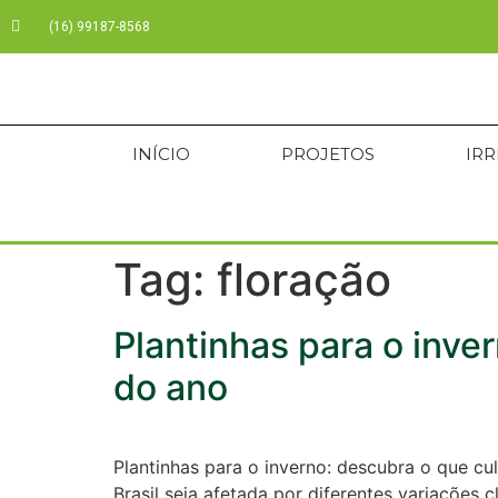
(16) 99187-8568
INÍCIO
PROJETOS
IR
Tag:
floração
Plantinhas para o inve
do ano
Plantinhas para o inverno: descubra o que cul
Brasil seja afetada por diferentes variações