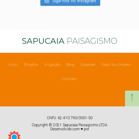
Siga-nos no Instagram
SAPUCAIA
PAISAGISMO
Início
Projetos
Irrigação
Blog
Espécies
Faça Seu Projeto
Contato
CNPJ: 62.410.790/0001-30
Copyright © 2021 Sapucaia Paisagismo LTDA
Desenvolvido com ♥ por