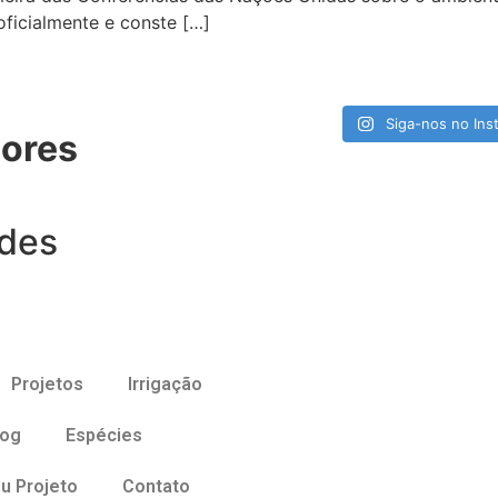
oficialmente e conste […]
Siga-nos no Ins
ores
ades
Projetos
Irrigação
log
Espécies
u Projeto
Contato