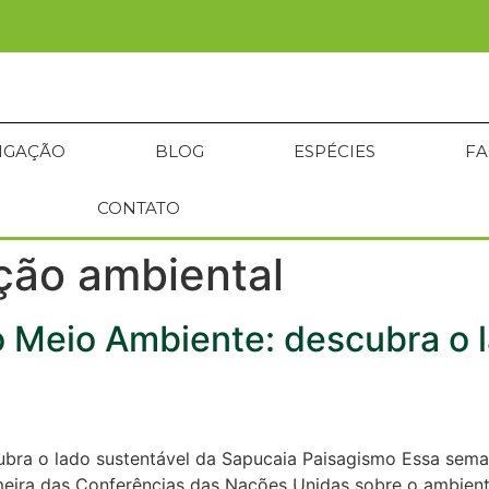
RIGAÇÃO
BLOG
ESPÉCIES
FA
CONTATO
ção ambiental
o Meio Ambiente: descubra o l
cubra o lado sustentável da Sapucaia Paisagismo Essa se
imeira das Conferências das Nações Unidas sobre o ambie