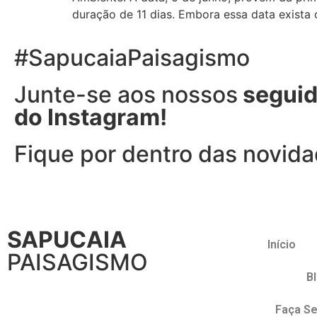
duração de 11 dias. Embora essa data exista 
#SapucaiaPaisagismo
Junte-se aos nossos
seguid
do Instagram!
Fique por dentro das novid
SAPUCAIA
Início
PAISAGISMO
B
Faça Se