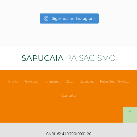
Siga-nos no Instagram
SAPUCAIA
PAISAGISMO
Início
Projetos
Irrigação
Blog
Espécies
Faça Seu Projeto
Contato
CNPJ: 62.410.790/0001-30