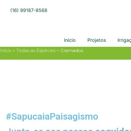
(16) 99187-8568
Início
Projetos
Irriga
Início > Todas as Espécies >
Gramados
#SapucaiaPaisagismo