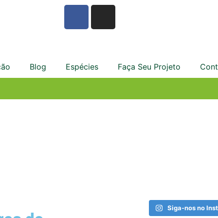
ção
Blog
Espécies
Faça Seu Projeto
Cont
Siga-nos no Ins