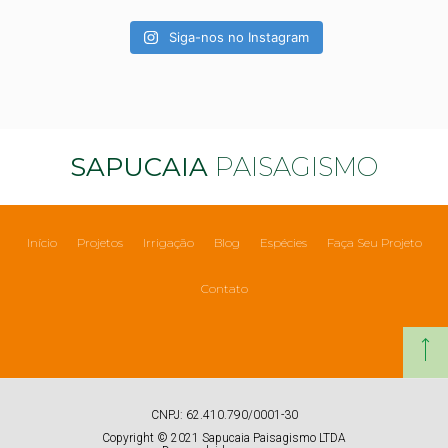
Siga-nos no Instagram
SAPUCAIA
PAISAGISMO
Início
Projetos
Irrigação
Blog
Espécies
Faça Seu Projeto
Contato
CNPJ: 62.410.790/0001-30
Copyright © 2021 Sapucaia Paisagismo LTDA